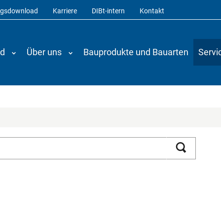
ngsdownload
Karriere
DIBt-intern
Kontakt
nd
Über uns
Bauprodukte und Bauarten
Servi
Suchen