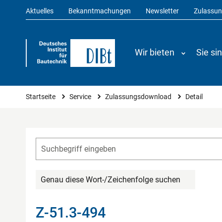
Aktuelles
Bekanntmachungen
Newsletter
Zulassu
Wir bieten
Sie si
Sie sind hier
Startseite
Service
Zulassungsdownload
Detail
Genau diese Wort-/Zeichenfolge suchen
Z-51.3-494