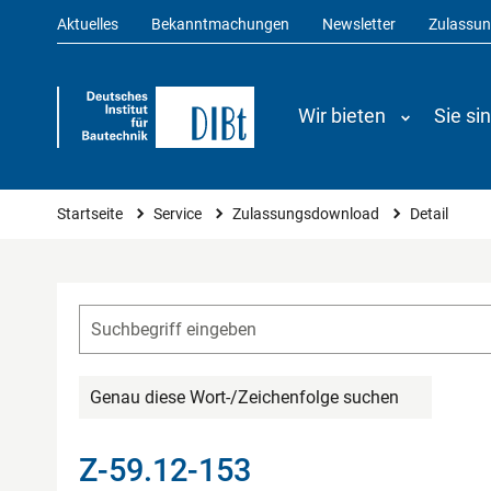
Aktuelles
Bekanntmachungen
Newsletter
Zulassu
Wir bieten
Sie si
Sie sind hier
Startseite
Service
Zulassungsdownload
Detail
Genau diese Wort-/Zeichenfolge suchen
Z-59.12-153