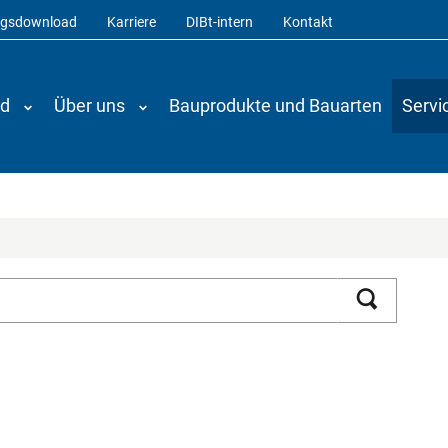
ngsdownload
Karriere
DIBt-intern
Kontakt
nd
Über uns
Bauprodukte und Bauarten
Servi
Suchen