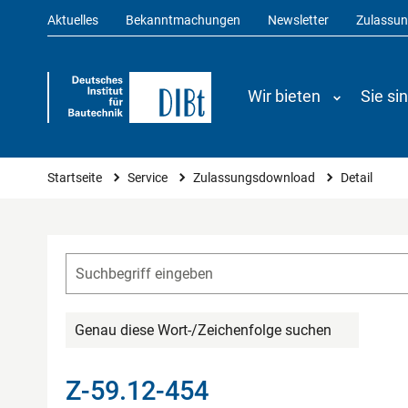
Aktuelles
Bekanntmachungen
Newsletter
Zulassu
Wir bieten
Sie si
Sie sind hier
Startseite
Service
Zulassungsdownload
Detail
Genau diese Wort-/Zeichenfolge suchen
Z-59.12-454