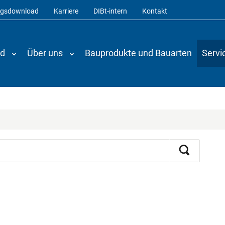
ngsdownload
Karriere
DIBt-intern
Kontakt
nd
Über uns
Bauprodukte und Bauarten
Servi
Suchen