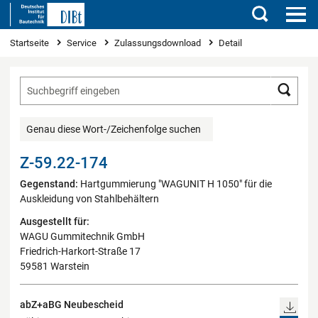
Suchen
Sie sind hier
Startseite
Service
Zulassungsdownload
Detail
Such
Genau diese Wort-/Zeichenfolge suchen
Z-59.22-174
Gegenstand:
Hartgummierung "WAGUNIT H 1050" für die
Auskleidung von Stahlbehältern
Ausgestellt für:
WAGU Gummitechnik GmbH
Friedrich-Harkort-Straße 17
59581 Warstein
abZ+aBG Neubescheid