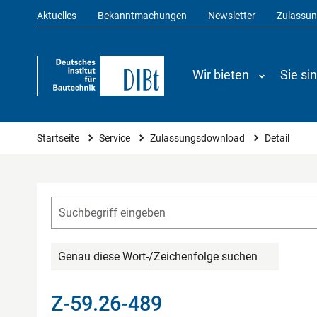
Aktuelles
Bekanntmachungen
Newsletter
Zulassu
Wir bieten
Sie si
Sie sind hier
Startseite
Service
Zulassungsdownload
Detail
Genau diese Wort-/Zeichenfolge suchen
Z-59.26-489