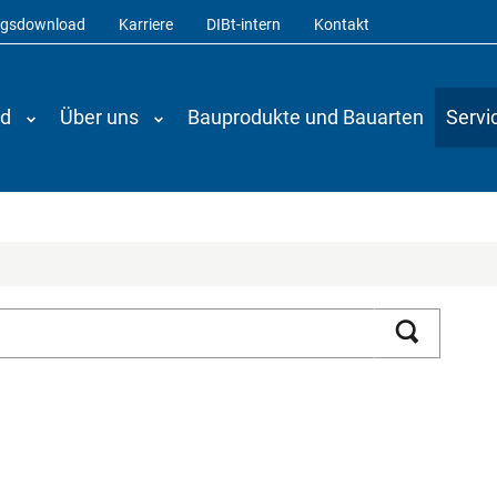
ngsdownload
Karriere
DIBt-intern
Kontakt
nd
Über uns
Bauprodukte und Bauarten
Servi
Suchen