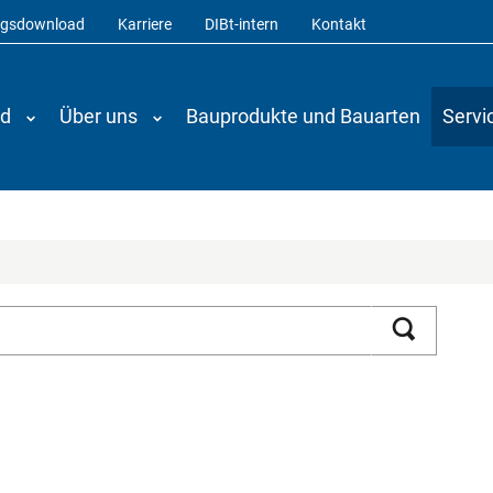
ngsdownload
Karriere
DIBt-intern
Kontakt
nd
Über uns
Bauprodukte und Bauarten
Servi
Suchen