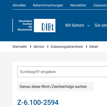
Aktuelles
Bekanntmachungen
Newsletter
Zulassu
Wir bieten
Sie si
Sie sind hier
Startseite
Service
Zulassungsdownload
Detail
Genau diese Wort-/Zeichenfolge suchen
Z-6.100-2594