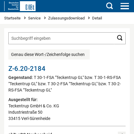
Suchen
Sie sind hier
Startseite
Service
Zulassungsdownload
Detail
Such
Genau diese Wort-/Zeichenfolge suchen
Z-6.20-2184
Gegenstand:
T 30-1-FSA "Teckentrup GL" bzw. T 30-1-RS-FSA
"Teckentrup GL" bzw. T 30-2-FSA "Teckentrup GL" bzw. T 30-2-
RS-FSA "Teckentrup GL"
Ausgestellt für:
Teckentrup GmbH & Co. KG
Industriestraße 50
33415 Verl-Sürenheide