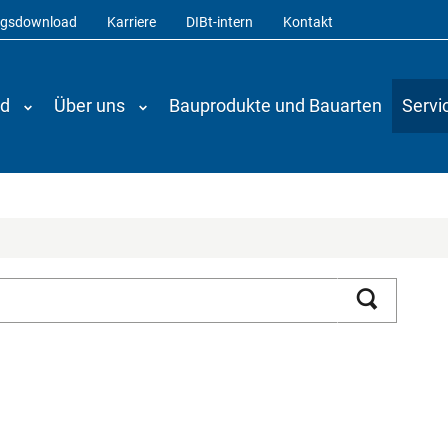
ngsdownload
Karriere
DIBt-intern
Kontakt
nd
Über uns
Bauprodukte und Bauarten
Servi
Suchen