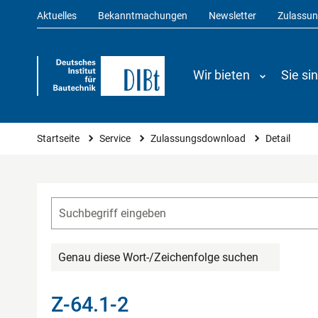
Aktuelles
Bekanntmachungen
Newsletter
Zulassu
Wir bieten
Sie si
Sie sind hier
Startseite
Service
Zulassungsdownload
Detail
Genau diese Wort-/Zeichenfolge suchen
Z-64.1-2