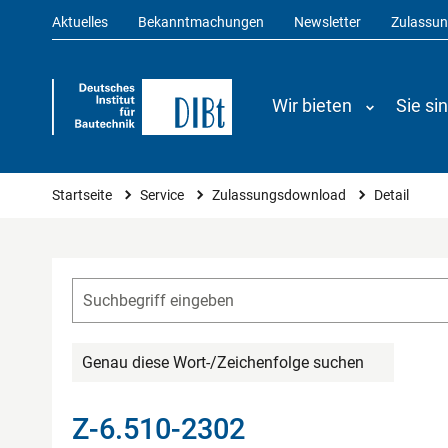
Aktuelles
Bekanntmachungen
Newsletter
Zulassu
Wir bieten
Sie si
Sie sind hier
Startseite
Service
Zulassungsdownload
Detail
Genau diese Wort-/Zeichenfolge suchen
Z-6.510-2302