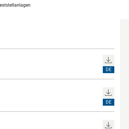
eststellanlagen
DE
DE