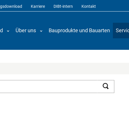
ngsdownload
Karriere
DIBt-intern
Kontakt
nd
Über uns
Bauprodukte und Bauarten
Servi
Suchen