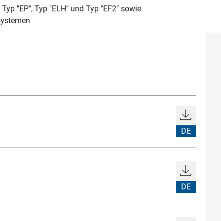
Typ "EP", Typ "ELH" und Typ "EF2" sowie
systemen
DE
DE