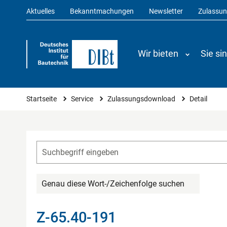
Aktuelles
Bekanntmachungen
Newsletter
Zulassu
Wir bieten
Sie si
Sie sind hier
Startseite
Service
Zulassungsdownload
Detail
Genau diese Wort-/Zeichenfolge suchen
Z-65.40-191