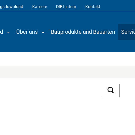
ngsdownload
Karriere
DIBt-intern
Kontakt
nd
Über uns
Bauprodukte und Bauarten
Servi
Suchen