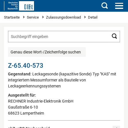
Suchen
Sie sind hier
Startseite
Service
Zulassungsdownload
Detail
Such
Genau diese Wort-/Zeichenfolge suchen
Z-65.40-573
Gegenstand:
Leckagesonde (kapazitive Sonde) Typ "KAS" mit
integriertem Messumformer als Bauteile von
Leckageerkennungssystemen
Ausgestellt für:
RECHNER Industrie-Elektronik GmbH
Gaußstraße 6-10
68623 Lampertheim