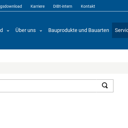
ngsdownload
Karriere
DIBt-intern
Kontakt
nd
Über uns
Bauprodukte und Bauarten
Servi
Suchen