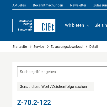
Aktuelles
Bekanntmachungen
Newsletter
Zulassu
Wir bieten
Sie si
Sie sind hier
Startseite
Service
Zulassungsdownload
Detail
Genau diese Wort-/Zeichenfolge suchen
Z-70.2-122