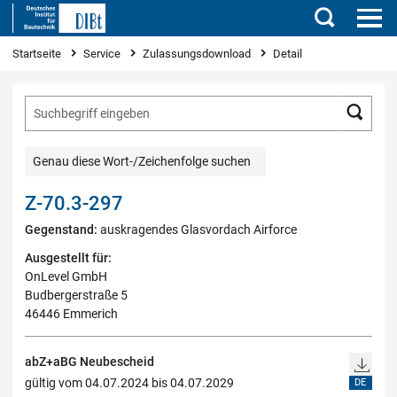
Suchen
Sie sind hier
Startseite
Service
Zulassungsdownload
Detail
Such
Genau diese Wort-/Zeichenfolge suchen
Z-70.3-297
Gegenstand:
auskragendes Glasvordach Airforce
Ausgestellt für:
OnLevel GmbH
Budbergerstraße 5
46446 Emmerich
abZ+aBG Neubescheid
gültig vom 04.07.2024 bis 04.07.2029
DE