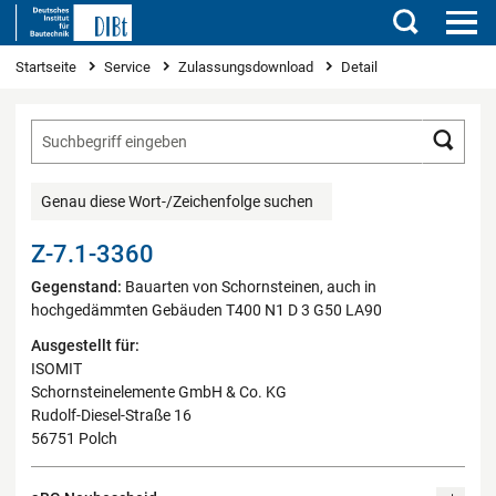
Suchen
Sie sind hier
Startseite
Service
Zulassungsdownload
Detail
Such
Genau diese Wort-/Zeichenfolge suchen
Z-7.1-3360
Gegenstand:
Bauarten von Schornsteinen, auch in
hochgedämmten Gebäuden T400 N1 D 3 G50 LA90
Ausgestellt für:
ISOMIT
Schornsteinelemente GmbH & Co. KG
Rudolf-Diesel-Straße 16
56751 Polch