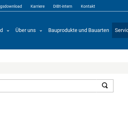
ngsdownload
Karriere
DIBt-intern
Kontakt
nd
Über uns
Bauprodukte und Bauarten
Servi
Suchen