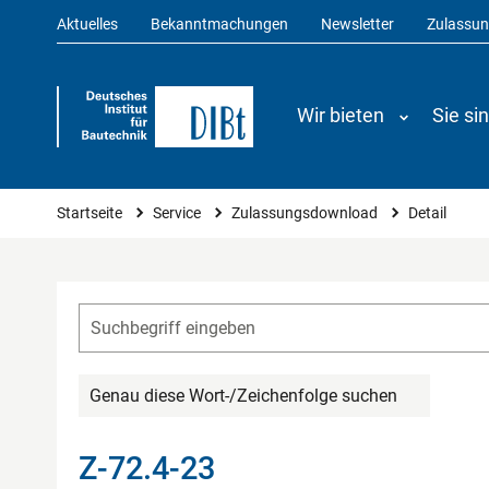
Aktuelles
Bekanntmachungen
Newsletter
Zulassu
Wir bieten
Sie si
Sie sind hier
Startseite
Service
Zulassungsdownload
Detail
Genau diese Wort-/Zeichenfolge suchen
Z-72.4-23