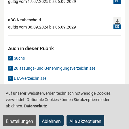
gültig vom 17.07.2025 bis 06.09.2029
DE
aBG Neubescheid
gültig vom 06.09.2024 bis 06.09.2029
DE
Auch in dieser Rubrik
Suche
Zulassungs- und Genehmigungsverzeichnisse
ETA-Verzeichnisse
Gutachten-Verzeichnis
Auf unserer Website werden technisch notwendige Cookies
verwendet. Optionale Cookies können Sie akzeptieren oder
ablehnen.
Datenschutz
Produktinformationsstelle für das Bauwesen
IS-ARGEBAU
Barrierefreiheit
Datenschutz
Impressum
Sitemap
Einstellungen
Ablehnen
Alle akzeptieren