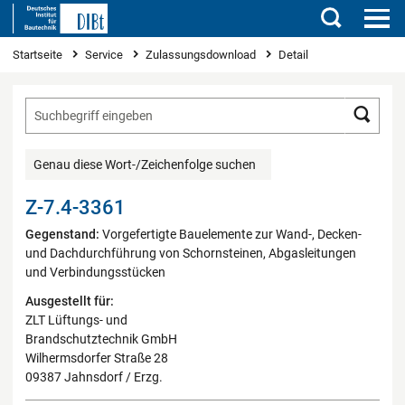
Suchen
Sie sind hier
Startseite
Service
Zulassungsdownload
Detail
Such
Genau diese Wort-/Zeichenfolge suchen
Z-7.4-3361
Gegenstand:
Vorgefertigte Bauelemente zur Wand-, Decken-
und Dachdurchführung von Schornsteinen, Abgasleitungen
und Verbindungsstücken
Ausgestellt für:
ZLT Lüftungs- und
Brandschutztechnik GmbH
Wilhermsdorfer Straße 28
09387 Jahnsdorf / Erzg.