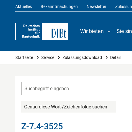
Aktuelles
Bekanntmachungen
Newsletter
Zulassu
Wir bieten
Sie si
Sie sind hier
Startseite
Service
Zulassungsdownload
Detail
Genau diese Wort-/Zeichenfolge suchen
Z-7.4-3525