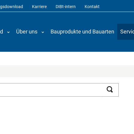
ngsdownload
Karriere
DIBt-intern
Kontakt
nd
Über uns
Bauprodukte und Bauarten
Servi
Suchen