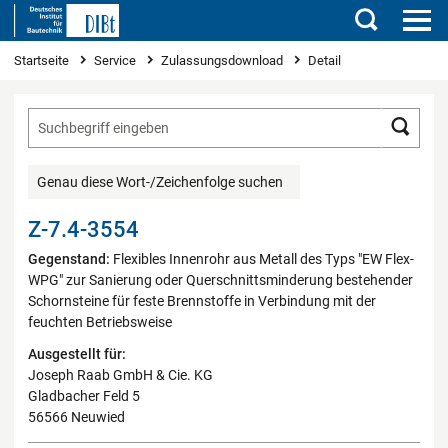
Suchen
Sie sind hier
Startseite
Service
Zulassungsdownload
Detail
Such
Genau diese Wort-/Zeichenfolge suchen
Z-7.4-3554
Gegenstand:
Flexibles Innenrohr aus Metall des Typs "EW Flex-
WPG" zur Sanierung oder Querschnittsminderung bestehender
Schornsteine für feste Brennstoffe in Verbindung mit der
feuchten Betriebsweise
Ausgestellt für:
Joseph Raab GmbH & Cie. KG
Gladbacher Feld 5
56566 Neuwied