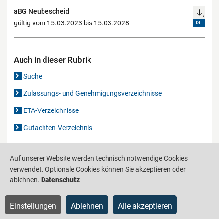
aBG Neubescheid
gültig vom 15.03.2023 bis 15.03.2028
DE
Auch in dieser Rubrik
Suche
Zulassungs- und Genehmigungsverzeichnisse
ETA-Verzeichnisse
Gutachten-Verzeichnis
Auf unserer Website werden technisch notwendige Cookies
Produktinformationsstelle für das Bauwesen
IS-ARGEBAU
verwendet. Optionale Cookies können Sie akzeptieren oder
Barrierefreiheit
Datenschutz
Impressum
Sitemap
ablehnen.
Datenschutz
Einstellungen
Ablehnen
Alle akzeptieren