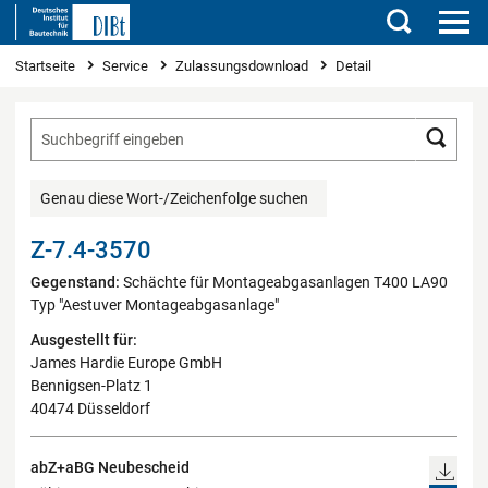
Suchen
Sie sind hier
Startseite
Service
Zulassungsdownload
Detail
Such
Genau diese Wort-/Zeichenfolge suchen
Z-7.4-3570
Gegenstand:
Schächte für Montageabgasanlagen T400 LA90
Typ "Aestuver Montageabgasanlage"
Ausgestellt für:
James Hardie Europe GmbH
Bennigsen-Platz 1
40474 Düsseldorf
abZ+aBG Neubescheid