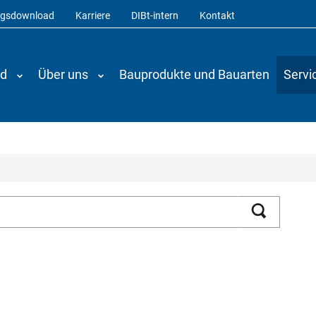
ngsdownload
Karriere
DIBt-intern
Kontakt
nd
Über uns
Bauprodukte und Bauarten
Servi
Suchen