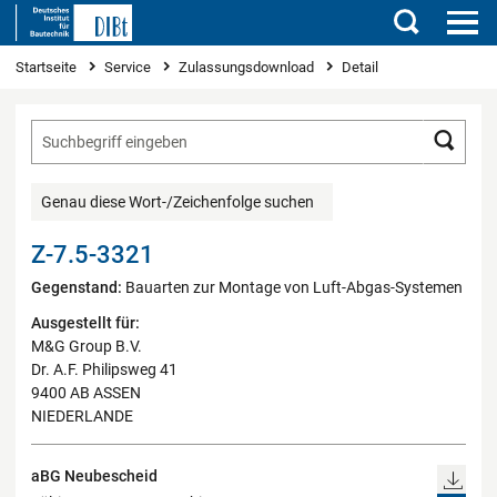
Suchen
Sie sind hier
Startseite
Service
Zulassungsdownload
Detail
Such
Genau diese Wort-/Zeichenfolge suchen
Z-7.5-3321
Gegenstand:
Bauarten zur Montage von Luft-Abgas-Systemen
Ausgestellt für:
M&G Group B.V.
Dr. A.F. Philipsweg 41
9400 AB ASSEN
NIEDERLANDE
aBG Neubescheid