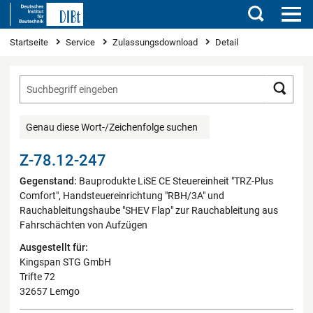
Suchen
Sie sind hier
Startseite
Service
Zulassungsdownload
Detail
Such
Genau diese Wort-/Zeichenfolge suchen
Z-78.12-247
Gegenstand:
Bauprodukte LiSE CE Steuereinheit "TRZ-Plus
Comfort", Handsteuereinrichtung "RBH/3A" und
Rauchableitungshaube "SHEV Flap" zur Rauchableitung aus
Fahrschächten von Aufzügen
Ausgestellt für:
Kingspan STG GmbH
Trifte 72
32657 Lemgo