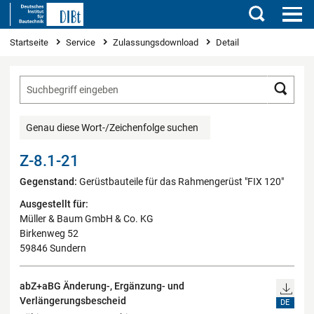
Suchen
Sie sind hier
Startseite
Service
Zulassungsdownload
Detail
Such
Genau diese Wort-/Zeichenfolge suchen
Z-8.1-21
Gegenstand:
Gerüstbauteile für das Rahmengerüst "FIX 120"
Ausgestellt für:
Müller & Baum GmbH & Co. KG
Birkenweg 52
59846 Sundern
abZ+aBG Änderung-, Ergänzung- und
Verlängerungsbescheid
DE