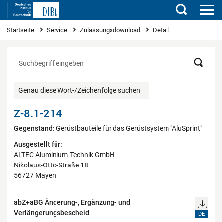
Suchen
Sie sind hier
Startseite
Service
Zulassungsdownload
Detail
Such
Genau diese Wort-/Zeichenfolge suchen
Z-8.1-214
Gegenstand:
Gerüstbauteile für das Gerüstsystem "AluSprint"
Ausgestellt für:
ALTEC Aluminium-Technik GmbH
Nikolaus-Otto-Straße 18
56727 Mayen
abZ+aBG Änderung-, Ergänzung- und
Verlängerungsbescheid
DE