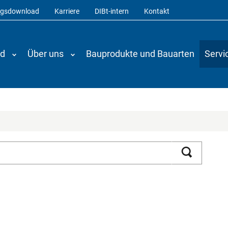
ngsdownload
Karriere
DIBt-intern
Kontakt
nd
Über uns
Bauprodukte und Bauarten
Servi
Suchen