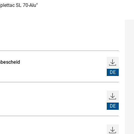
plettac SL 70-Alu"
sbescheid
DE
DE