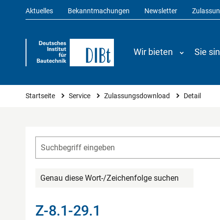
Aktuelles
Bekanntmachungen
Newsletter
Zulassu
Wir bieten
Sie si
Sie sind hier
Startseite
Service
Zulassungsdownload
Detail
Genau diese Wort-/Zeichenfolge suchen
Z-8.1-29.1