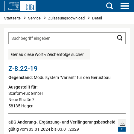
Suchen
Sie sind hier
Startseite
Service
Zulassungsdownload
Detail
Such
Genau diese Wort-/Zeichenfolge suchen
Z-8.22-19
Gegenstand:
Modulsystem "Variant" für den Gerüstbau
Ausgestellt für:
Scafom-rux GmbH
Neue Straße 7
58135 Hagen
aBG Änderung-, Ergänzung- und Verlängerungsbescheid
gültig vom 03.01.2024 bis 03.01.2029
DE