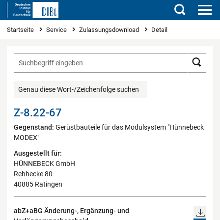
Suchen
Sie sind hier
Startseite
Service
Zulassungsdownload
Detail
Such
Genau diese Wort-/Zeichenfolge suchen
Z-8.22-67
Gegenstand:
Gerüstbauteile für das Modulsystem "Hünnebeck
MODEX"
Ausgestellt für:
HÜNNEBECK GmbH
Rehhecke 80
40885 Ratingen
abZ+aBG Änderung-, Ergänzung- und