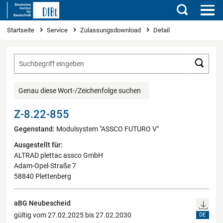
Suchen
Sie sind hier
Startseite
Service
Zulassungsdownload
Detail
Such
Genau diese Wort-/Zeichenfolge suchen
Z-8.22-855
Gegenstand:
Modulsystem "ASSCO FUTURO V"
Ausgestellt für:
ALTRAD plettac assco GmbH
Adam-Opel-Straße 7
58840 Plettenberg
aBG Neubescheid
gültig vom 27.02.2025 bis 27.02.2030
DE