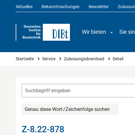
Aktuelles
Bekanntmachungen
Newsletter
Zulassu
Wir bieten
Sie si
Sie sind hier
Startseite
Service
Zulassungsdownload
Detail
Genau diese Wort-/Zeichenfolge suchen
Z-8.22-878