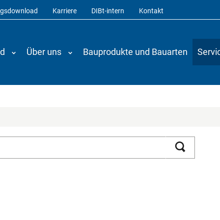
ngsdownload
Karriere
DIBt-intern
Kontakt
nd
Über uns
Bauprodukte und Bauarten
Servi
Suchen