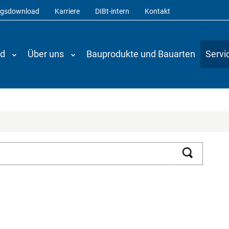
ngsdownload
Karriere
DIBt-intern
Kontakt
nd
Über uns
Bauprodukte und Bauarten
Servi
Suchen