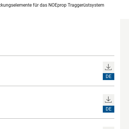
ckungselemente für das NOEprop Traggerüstsystem
DE
DE