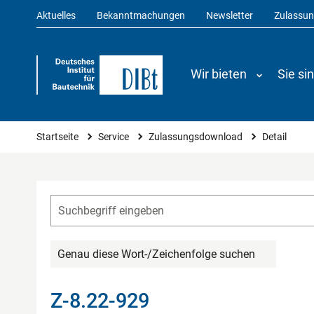
Aktuelles
Bekanntmachungen
Newsletter
Zulassu
Wir bieten
Sie si
Sie sind hier
Startseite
Service
Zulassungsdownload
Detail
Genau diese Wort-/Zeichenfolge suchen
Z-8.22-929