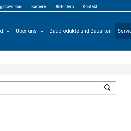
ngsdownload
Karriere
DIBt-intern
Kontakt
nd
Über uns
Bauprodukte und Bauarten
Servi
Suchen