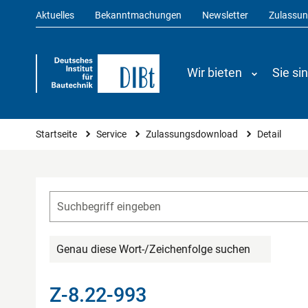
Aktuelles
Bekanntmachungen
Newsletter
Zulassu
Wir bieten
Sie si
Sie sind hier
Startseite
Service
Zulassungsdownload
Detail
Genau diese Wort-/Zeichenfolge suchen
Z-8.22-993