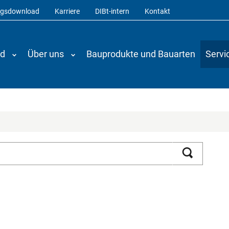
ngsdownload
Karriere
DIBt-intern
Kontakt
nd
Über uns
Bauprodukte und Bauarten
Servi
Suchen