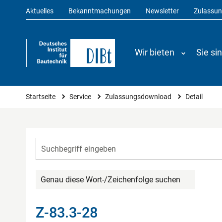
Aktuelles
Bekanntmachungen
Newsletter
Zulassu
Wir bieten
Sie si
Sie sind hier
Startseite
Service
Zulassungsdownload
Detail
Genau diese Wort-/Zeichenfolge suchen
Z-83.3-28