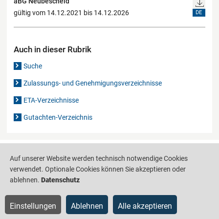
aBG Neubescheid
gültig vom 14.12.2021 bis 14.12.2026
DE
Auch in dieser Rubrik
Suche
Zulassungs- und Genehmigungsverzeichnisse
ETA-Verzeichnisse
Gutachten-Verzeichnis
Produktinformationsstelle für das Bauwesen
IS-ARGEBAU
Auf unserer Website werden technisch notwendige Cookies
verwendet. Optionale Cookies können Sie akzeptieren oder
Barrierefreiheit
Datenschutz
Impressum
Sitemap
ablehnen.
Datenschutz
Einstellungen
Ablehnen
Alle akzeptieren