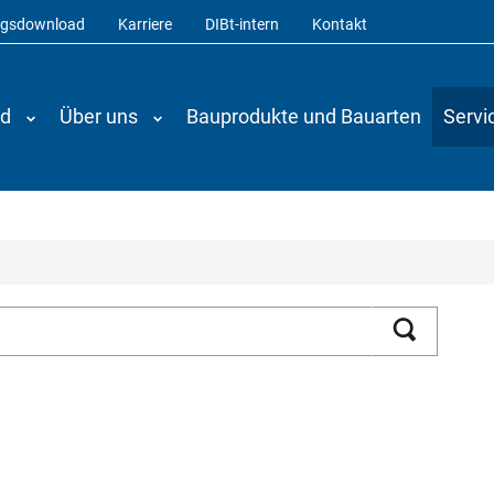
ngsdownload
Karriere
DIBt-intern
Kontakt
nd
Über uns
Bauprodukte und Bauarten
Servi
Suchen