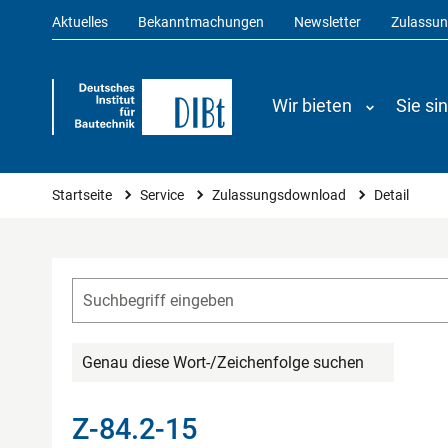
Aktuelles
Bekanntmachungen
Newsletter
Zulassu
Wir bieten
Sie si
Sie sind hier
Startseite
Service
Zulassungsdownload
Detail
Genau diese Wort-/Zeichenfolge suchen
Z-84.2-15