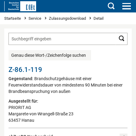
Suchen
Sie sind hier
Startseite
Service
Zulassungsdownload
Detail
Such
Genau diese Wort-/Zeichenfolge suchen
Z-86.1-119
Gegenstand:
Brandschutzgehäuse mit einer
Feuerwiderstandsdauer von mindestens 90 Minuten bei einer
Brandbeanspruchung von außen
Ausgestellt für:
PRIORIT AG
Margarete-von-Wrangell-Straße 23
63457 Hanau