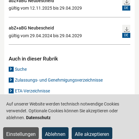
abZ+aBG Neubescheid
gültig vom 12.11.2025 bis 29.04.2029
DE
abZ+aBG Neubescheid
gültig vom 29.04.2024 bis 29.04.2029
DE
Auch in dieser Rubrik
Suche
Zulassungs- und Genehmigungsverzeichnisse
ETA-Verzeichnisse
Gutachten-Verzeichnis
Auf unserer Website werden technisch notwendige Cookies
verwendet. Optionale Cookies können Sie akzeptieren oder
ablehnen.
Datenschutz
Produktinformationsstelle für das Bauwesen
IS-ARGEBAU
Einstellungen
Ablehnen
Alle akzeptieren
Barrierefreiheit
Datenschutz
Impressum
Sitemap