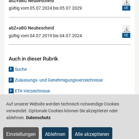
abZ+aBG Neubescheid
gültig vom 05.07.2024 bis 05.07.2029
DE
abZ+aBG Neubescheid
gültig vom 04.07.2019 bis 04.07.2024
DE
Auch in dieser Rubrik
Suche
Zulassungs- und Genehmigungsverzeichnisse
ETA-Verzeichnisse
Gutachten-Verzeichnis
Auf unserer Website werden technisch notwendige Cookies
verwendet. Optionale Cookies können Sie akzeptieren oder
ablehnen.
Datenschutz
Produktinformationsstelle für das Bauwesen
IS-ARGEBAU
Einstellungen
Ablehnen
Alle akzeptieren
Barrierefreiheit
Datenschutz
Impressum
Sitemap