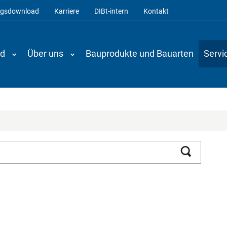
ngsdownload
Karriere
DIBt-intern
Kontakt
nd
Über uns
Bauprodukte und Bauarten
Servi
Suchen