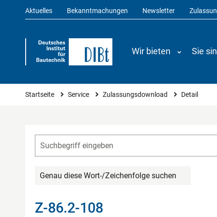
Aktuelles
Bekanntmachungen
Newsletter
Zulassu
Wir bieten
Sie si
Sie sind hier
Startseite
Service
Zulassungsdownload
Detail
Genau diese Wort-/Zeichenfolge suchen
Z-86.2-108