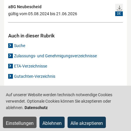
aBG Neubescheid
gültig vom 05.08.2024 bis 21.06.2026
DE
Auch in dieser Rubrik
Suche
Zulassungs- und Genehmigungsverzeichnisse
ETA-Verzeichnisse
Gutachten-Verzeichnis
Auf unserer Website werden technisch notwendige Cookies
Produktinformationsstelle für das Bauwesen
IS-ARGEBAU
verwendet. Optionale Cookies können Sie akzeptieren oder
Barrierefreiheit
Datenschutz
Impressum
Sitemap
ablehnen.
Datenschutz
Einstellungen
Ablehnen
Alle akzeptieren