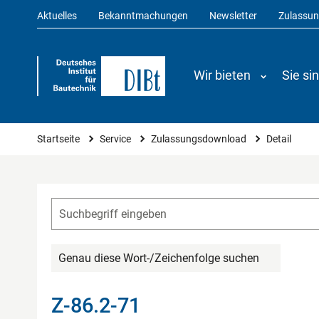
Aktuelles
Bekanntmachungen
Newsletter
Zulassu
Wir bieten
Sie si
Sie sind hier
Startseite
Service
Zulassungsdownload
Detail
Genau diese Wort-/Zeichenfolge suchen
Z-86.2-71