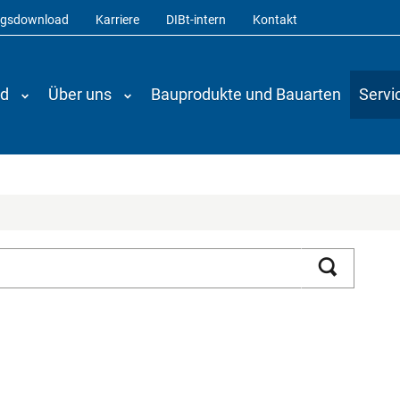
ngsdownload
Karriere
DIBt-intern
Kontakt
nd
Über uns
Bauprodukte und Bauarten
Servi
Suchen