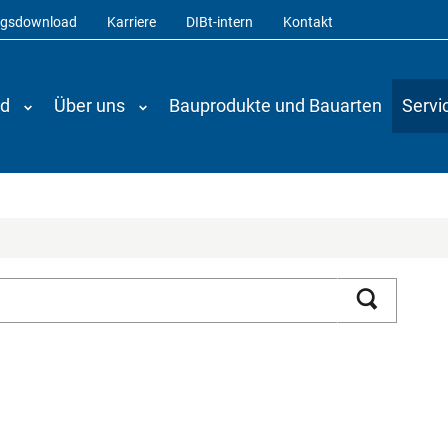
ngsdownload
Karriere
DIBt-intern
Kontakt
nd
Über uns
Bauprodukte und Bauarten
Servi
Suchen