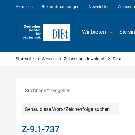
Aktuelles
Bekanntmachungen
Newsletter
Zulassu
Wir bieten
Sie si
Sie sind hier
Startseite
Service
Zulassungsdownload
Detail
Genau diese Wort-/Zeichenfolge suchen
Z-9.1-737