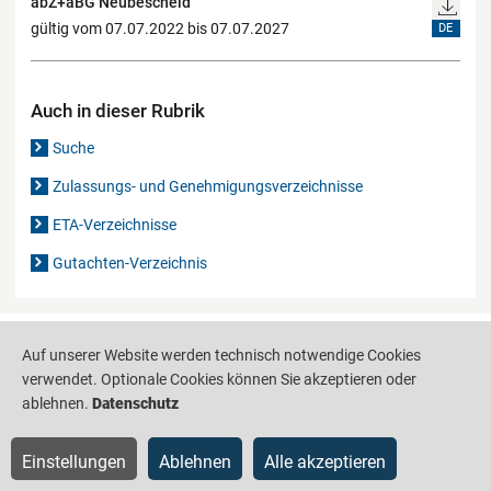
abZ+aBG Neubescheid
gültig vom 07.07.2022 bis 07.07.2027
DE
Auch in dieser Rubrik
Suche
Zulassungs- und Genehmigungsverzeichnisse
ETA-Verzeichnisse
Gutachten-Verzeichnis
Produktinformationsstelle für das Bauwesen
IS-ARGEBAU
Auf unserer Website werden technisch notwendige Cookies
verwendet. Optionale Cookies können Sie akzeptieren oder
Barrierefreiheit
Datenschutz
Impressum
Sitemap
ablehnen.
Datenschutz
Einstellungen
Ablehnen
Alle akzeptieren