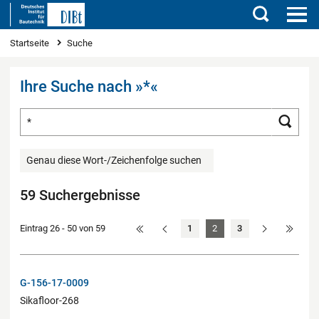
Suchen
Sie sind hier
Startseite
Suche
Ihre Suche nach »*«
Suchbegriff eingeben
Such
Genau diese Wort-/Zeichenfolge suchen
59 Suchergebnisse
Eintrag 26 - 50 von 59
1
2
3
G-156-17-0009
Sikafloor-268