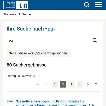
Suchen
Sie sind hier
Startseite
Suche
Ihre Suche nach »pg«
Suchbegriff eingeben
Such
Genau diese Wort-/Zeichenfolge suchen
80 Suchergebnisse
Eintrag 26 - 50 von 80
1
2
3
4
Spezielle Zulassungs- und Prüfgrundsätze für
einbetonierte Fugenbänder zur Verwendung in LAU-