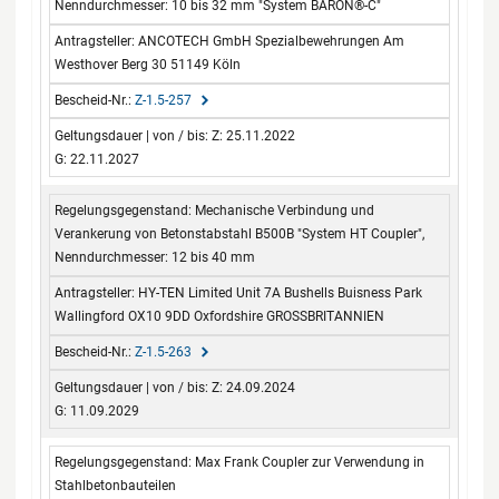
Nenndurchmesser: 10 bis 32 mm "System BARON®-C"
ANCOTECH GmbH Spezialbewehrungen Am
Westhover Berg 30 51149 Köln
Z-1.5-257
Z: 25.11.2022
G: 22.11.2027
Mechanische Verbindung und
Verankerung von Betonstabstahl B500B "System HT Coupler",
Nenndurchmesser: 12 bis 40 mm
HY-TEN Limited Unit 7A Bushells Buisness Park
Wallingford OX10 9DD Oxfordshire GROSSBRITANNIEN
Z-1.5-263
Z: 24.09.2024
G: 11.09.2029
Max Frank Coupler zur Verwendung in
Stahlbetonbauteilen