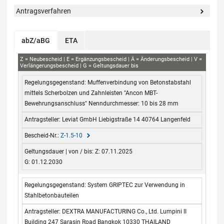
Antragsverfahren
abZ/aBG
ETA
abZ+aBG
Z
Neubescheid
E
Ergänzungsbescheid
Ä
Änderungsbescheid
V
Verlängerungsbescheid
G
Geltungsdauer bis
Regelungsgegenstand
Antragsteller
Bescheid-Nr.
Geltungsdauer
Muffenverbindung von Betonstabstahl
von / bis
mittels Scherbolzen und Zahnleisten "Ancon MBT-
Bewehrungsanschluss" Nenndurchmesser: 10 bis 28 mm
Leviat GmbH Liebigstraße 14 40764 Langenfeld
Z-1.5-10
Z: 07.11.2025
G: 01.12.2030
System GRIPTEC zur Verwendung in
Stahlbetonbauteilen
DEXTRA MANUFACTURING Co., Ltd. Lumpini II
Building 247 Sarasin Road Bangkok 10330 THAILAND