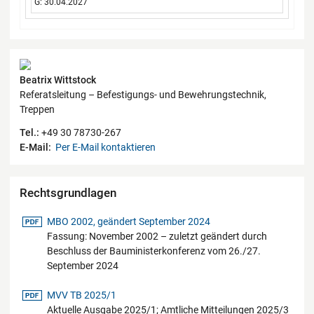
G: 30.04.2027
Kontaktdaten
Beatrix Wittstock
Referatsleitung – Befestigungs- und Bewehrungstechnik,
Treppen
Tel.:
+49 30 78730-267
E-Mail:
Per E-Mail kontaktieren
Rechtsgrundlagen
pdf-Datei
MBO 2002, geändert September 2024
Fassung: November 2002 – zuletzt geändert durch
Beschluss der Bauministerkonferenz vom 26./27.
September 2024
pdf-Datei
MVV TB 2025/1
Aktuelle Ausgabe 2025/1; Amtliche Mitteilungen 2025/3