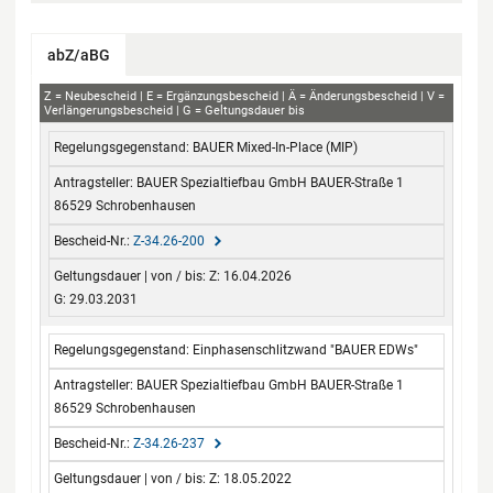
abZ/aBG
aBG
Z
Neubescheid
E
Ergänzungsbescheid
Ä
Änderungsbescheid
V
Verlängerungsbescheid
G
Geltungsdauer bis
Regelungsgegenstand
Antragsteller
Bescheid-Nr.
Geltungsdauer
BAUER Mixed-In-Place (MIP)
von / bis
BAUER Spezialtiefbau GmbH BAUER-Straße 1
86529 Schrobenhausen
Z-34.26-200
Z: 16.04.2026
G: 29.03.2031
Einphasenschlitzwand "BAUER EDWs"
BAUER Spezialtiefbau GmbH BAUER-Straße 1
86529 Schrobenhausen
Z-34.26-237
Z: 18.05.2022