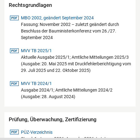
Rechtsgrundlagen
pdf-Datei
MBO 2002, geändert September 2024
Fassung: November 2002 – zuletzt geändert durch
Beschluss der Bauministerkonferenz vom 26./27.
September 2024
pdf-Datei
MVV TB 2025/1
Aktuelle Ausgabe 2025/1; Amtliche Mitteilungen 2025/3
(Ausgabe: 20. Mai 2025 mit Druckfehlerberichtigung vom
29. Juli 2025 und 22. Oktober 2025)
pdf-Datei
MVV TB 2024/1
Ausgabe 2024/1; Amtliche Mitteilungen 2024/2
(Ausgabe: 28. August 2024)
Prüfung, Überwachung, Zertifizierung
pdf-Datei
PÜZ-Verzeichnis
Stand: 1. Januar 2026; Ausgabe 2026; Letzte