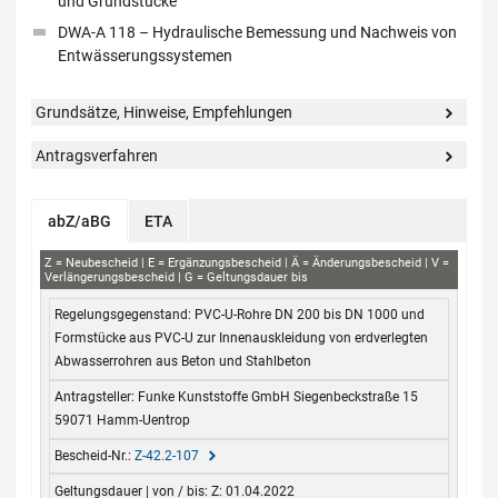
und Grundstücke
DWA-A 118 – Hydraulische Bemessung und Nachweis von
Entwässerungssystemen
Grundsätze, Hinweise, Empfehlungen
Antragsverfahren
abZ/aBG
ETA
abZ
Z
Neubescheid
E
Ergänzungsbescheid
Ä
Änderungsbescheid
V
Verlängerungsbescheid
G
Geltungsdauer bis
Regelungsgegenstand
Antragsteller
Bescheid-Nr.
Geltungsdauer
PVC-U-Rohre DN 200 bis DN 1000 und
von / bis
Formstücke aus PVC-U zur Innenauskleidung von erdverlegten
Abwasserrohren aus Beton und Stahlbeton
Funke Kunststoffe GmbH Siegenbeckstraße 15
59071 Hamm-Uentrop
Z-42.2-107
Z: 01.04.2022