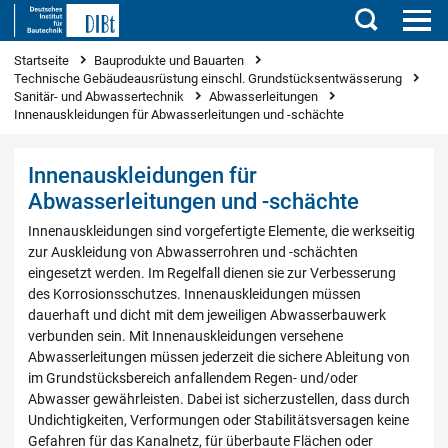
Suchen
Sie sind hier
Startseite
Bauprodukte und Bauarten
Technische Gebäudeausrüstung einschl. Grundstücksentwässerung
Sanitär- und Abwassertechnik
Abwasserleitungen
Innenauskleidungen für Abwasserleitungen und -schächte
Innenauskleidungen für
Abwasserleitungen und -schächte
Innenauskleidungen sind vorgefertigte Elemente, die werkseitig
zur Auskleidung von Abwasserrohren und -schächten
eingesetzt werden. Im Regelfall dienen sie zur Verbesserung
des Korrosionsschutzes. Innenauskleidungen müssen
dauerhaft und dicht mit dem jeweiligen Abwasserbauwerk
verbunden sein. Mit Innenauskleidungen versehene
Abwasserleitungen müssen jederzeit die sichere Ableitung von
im Grundstücksbereich anfallendem Regen- und/oder
Abwasser gewährleisten. Dabei ist sicherzustellen, dass durch
Undichtigkeiten, Verformungen oder Stabilitätsversagen keine
Gefahren für das Kanalnetz, für überbaute Flächen oder