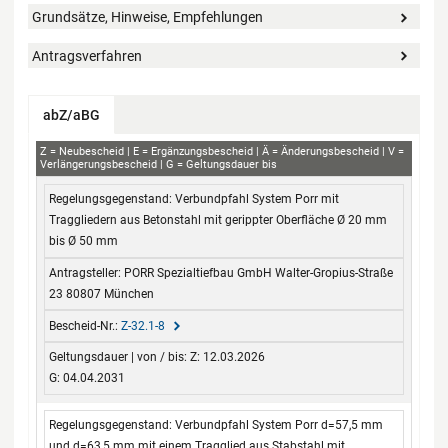
Grundsätze, Hinweise, Empfehlungen
Antragsverfahren
abZ/aBG
abZ+aBG
Z
Neubescheid
E
Ergänzungsbescheid
Ä
Änderungsbescheid
V
Verlängerungsbescheid
G
Geltungsdauer bis
Regelungsgegenstand
Antragsteller
Bescheid-Nr.
Geltungsdauer
Verbundpfahl System Porr mit
von / bis
Traggliedern aus Betonstahl mit gerippter Oberfläche Ø 20 mm
bis Ø 50 mm
PORR Spezialtiefbau GmbH Walter-Gropius-Straße
23 80807 München
Z-32.1-8
Z: 12.03.2026
G: 04.04.2031
Verbundpfahl System Porr d=57,5 mm
und d=63,5 mm mit einem Tragglied aus Stabstahl mit