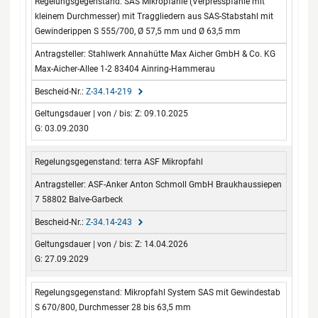
SAS Mikropfähle (Verpresspfähle mit
kleinem Durchmesser) mit Traggliedern aus SAS-Stabstahl mit
Gewinderippen S 555/700, Ø 57,5 mm und Ø 63,5 mm
Stahlwerk Annahütte Max Aicher GmbH & Co. KG
Max-Aicher-Allee 1-2 83404 Ainring-Hammerau
Z-34.14-219
Z: 09.10.2025
G: 03.09.2030
terra ASF Mikropfahl
ASF-Anker Anton Schmoll GmbH Braukhaussiepen
7 58802 Balve-Garbeck
Z-34.14-243
Z: 14.04.2026
G: 27.09.2029
Mikropfahl System SAS mit Gewindestab
S 670/800, Durchmesser 28 bis 63,5 mm