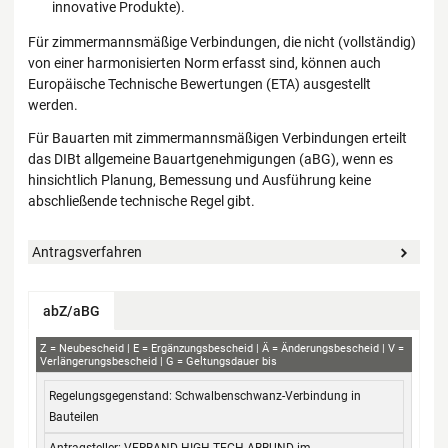
innovative Produkte).
Für zimmermannsmäßige Verbindungen, die nicht (vollständig)
von einer harmonisierten Norm erfasst sind, können auch
Europäische Technische Bewertungen (ETA) ausgestellt
werden.
Für Bauarten mit zimmermannsmäßigen Verbindungen erteilt
das DIBt allgemeine Bauartgenehmigungen (aBG), wenn es
hinsichtlich Planung, Bemessung und Ausführung keine
abschließende technische Regel gibt.
Antragsverfahren
abZ/aBG
abZ+aBG
Z
Neubescheid
E
Ergänzungsbescheid
Ä
Änderungsbescheid
V
Verlängerungsbescheid
G
Geltungsdauer bis
Regelungsgegenstand
Antragsteller
Bescheid-Nr.
Geltungsdauer
Schwalbenschwanz-Verbindung in
von / bis
Bauteilen