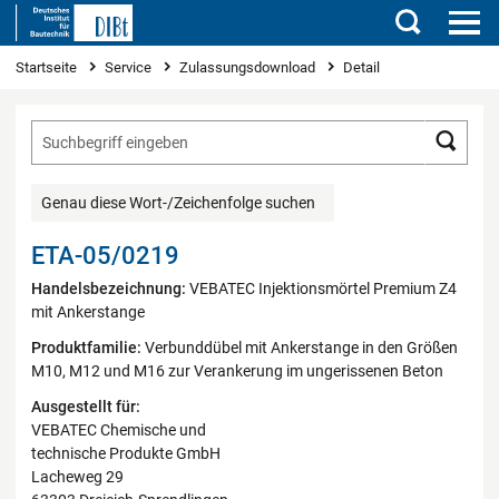
Suchen
Sie sind hier
Startseite
Service
Zulassungsdownload
Detail
Such
Genau diese Wort-/Zeichenfolge suchen
ETA-05/0219
Handelsbezeichnung:
VEBATEC Injektionsmörtel Premium Z4
mit Ankerstange
Produktfamilie:
Verbunddübel mit Ankerstange in den Größen
M10, M12 und M16 zur Verankerung im ungerissenen Beton
Ausgestellt für:
VEBATEC Chemische und
technische Produkte GmbH
Lacheweg 29